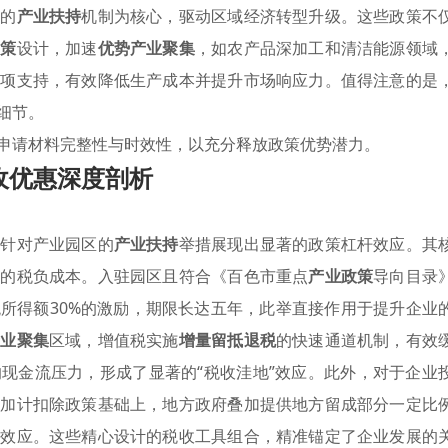
化的
产业扶持
机制为核心，驱动区域经济转型升级。这些政策不
政策
设计，加速
优势产业聚集
，如农产品深加工和清洁能源领域
专项支持，有效降低生产成本并提升市场响应力。值得注意的是
细节。
申请材料完整性与时效性，以充分释放政策优势潜力。
收优惠深度剖析
，针对产业园区的
产业扶持
举措展现出显著的政策杠杆效应。其
营的税负成本。入驻园区且符合《百色市重点
产业政策
导向目录
所得额30%的激励，期限长达五年，此举直接作用于提升企业
产业聚集
区域，增值税实施
增量留抵退税
的快速通道机制，有效
现金流压力，形成了显著的“税收洼地”效应。此外，对于企业
性加计扣除政策基础上，地方政府叠加提供地方留成部分一定比
数效应。这些精心设计的税收工具组合，精准锚定了企业发展的