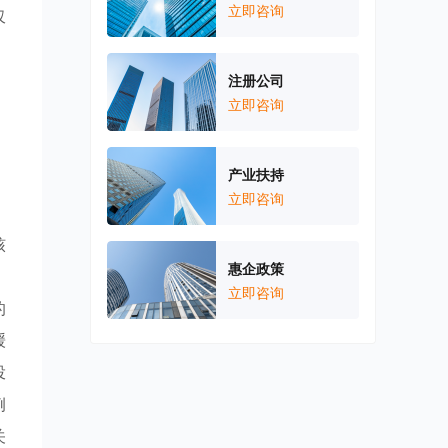
立即咨询
仅
，
，
注册公司
立即咨询
产业扶持
立即咨询
核
惠企政策
》
立即咨询
的
缓
投
例
关