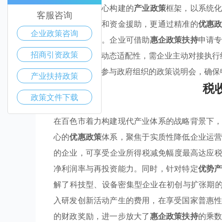
百色市政府精心构建的
产业政策
框架，以系统
客服咨询
涵盖税收减免和资金援助，更通过精准的
优惠
企业政策咨询
形成规模效应。企业可借助
惠企政策扶持
申请
招商引资政策
政策实施强调动态适配性，需企业主动对接执行
建议企业定期参与政府组织的政策说明会，确保
产业扶持政策
税
政策文件下载
在百色市着力构建现代产业体系的战略背景下
心的
优惠政策
体系，聚焦于实质性降低企业运
的企业，可享受企业所得税减免幅度最高达应税
净利润率与再投资能力。同时，针对特定
优势
解了科技型、设备密集型企业在初创与扩张期的
入研发创新活动产生的费用，在享受国家普惠
的财政奖励，进一步放大了
惠企政策扶持
的乘